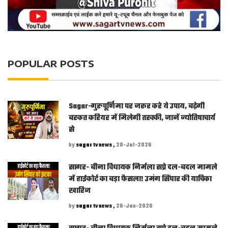
POPULAR POSTS
Sagar-गुरुपूर्णिमा पर जरूर करे ये उपाय, बढ़ेगी
बरकत करियर में मिलेगी तरक्की, जानें ज्योतिषाचार्य
से
by
sagar tv news ,
28-Jul-2026
सागर- बीना विधायक निर्मला सप्रे दल-बदल मामले
में हाईकोर्ट का बड़ा फैसला! उमंग सिंघार की याचिका
खारिज
by
sagar tv news ,
26-Jun-2026