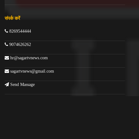
संपर्क करें
8269544444
9074626262
hr@sagartvnews.com
sagartvnews@gmail.com
Send Massage