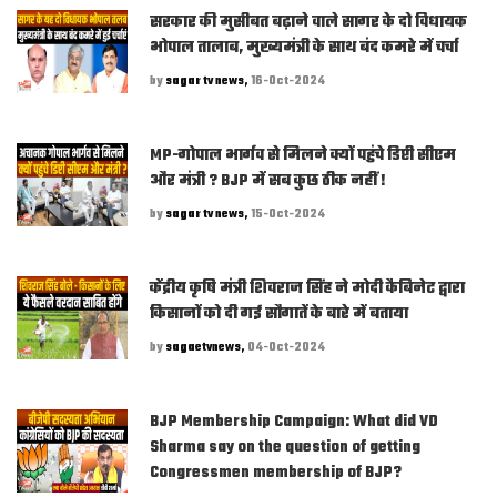
सरकार की मुसीबत बढ़ाने वाले सागर के दो विधायक
भोपाल तालाब, मुख्यमंत्री के साथ बंद कमरे में चर्चा
by
sagar tv news,
16-Oct-2024
MP-गोपाल भार्गव से मिलने क्यों पहुंचे डिप्टी सीएम
और मंत्री ? BJP में सब कुछ ठीक नहीं !
by
sagar tv news,
15-Oct-2024
केंद्रीय कृषि मंत्री शिवराज सिंह ने मोदी कैबिनेट द्वारा
किसानों को दी गई सौगातें के बारे में बताया
by
sagaetvnews,
04-Oct-2024
BJP Membership Campaign: What did VD
Sharma say on the question of getting
Congressmen membership of BJP?