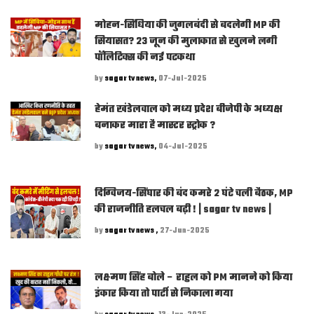
मोहन-सिंधिया की जुगलबंदी से बदलेगी MP की
सियासत? 23 जून की मुलाकात से खुलने लगी
पॉलिटिक्स की नई पटकथा
by
sagar tv news,
07-Jul-2025
हेमंत खंडेलवाल को मध्य प्रदेश बीजेपी के अध्यक्ष
बनाकर मारा है मास्टर स्ट्रोक ?
by
sagar tv news,
04-Jul-2025
दिग्विजय-सिंघार की बंद कमरे 2 घंटे चली बैठक, MP
की राजनीति हलचल बढ़ी ! | sagar tv news |
by
sagar tv news ,
27-Jun-2025
लक्ष्मण सिंह बोले – राहुल को PM मानने को किया
इंकार किया तो पार्टी से निकाला गया