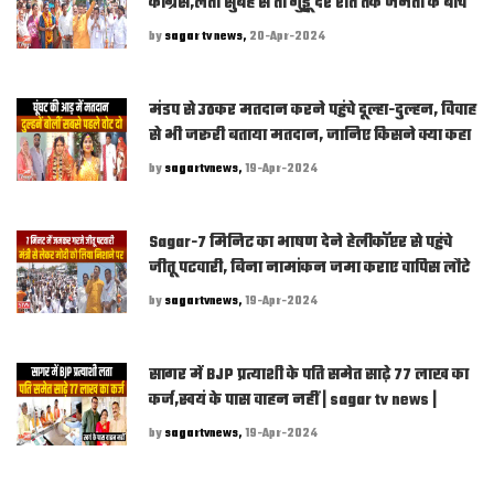
कांग्रेस,लता सुबह से तो गुड्डू देर रात तक जनता के बीच
by
sagar tv news,
20-Apr-2024
मंडप से उठकर मतदान करने पहुंचे दूल्हा-दुल्हन, विवाह
से भी जरूरी बताया मतदान, जानिए किसने क्या कहा
by
sagartvnews,
19-Apr-2024
Sagar-7 मिनिट का भाषण देने हेलीकॉप्टर से पहुंचे
जीतू पटवारी, बिना नामांकन जमा कराए वापिस लौटे
by
sagartvnews,
19-Apr-2024
सागर में BJP प्रत्याशी के पति समेत साढ़े 77 लाख का
कर्ज,स्वयं के पास वाहन नहीं | sagar tv news |
by
sagartvnews,
19-Apr-2024