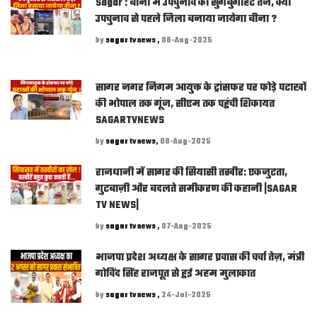
Sagar : बीना में उपचुनाव की सुगबुगाहट तेज, क्या
उपचुनाव से पहले जिला बनाया जायेगा बीना ?
by
sagar tv news ,
08-Aug-2025
सागर नगर निगम आयुक्त के ट्रांसफर पर फोड़े पटाखों
की भोपाल तक गूंज, सीएम तक पहुंची शिकायत
SAGARTVNEWS
by
sagar tv news,
08-Aug-2025
राजधानी में सागर की सियासी तस्वीर: एकजुटता,
गुटबाज़ी और बदलते समीकरण की कहानी |SAGAR
TV NEWS|
by
sagar tv news ,
07-Aug-2025
भाजपा प्रदेश अध्यक्ष के सागर प्रवास की चर्चा तेज़, मंत्री
गोविंद सिंह राजपूत से हुई अहम मुलाकात
by
sagar tv news ,
24-Jul-2025