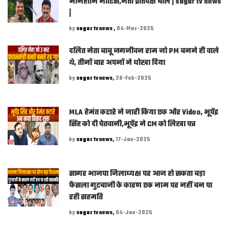
मानहानि नोटिस,नेता प्रतिपक्ष बोले | sagar tv news
|
by
sagar tv news ,
04-Mar-2025
दलित नेता बाबू जगजीवन राम जो PM बनने ही वाले
थे, तीनों बार अपनों ने धोखा दिया
by
sagar tv news,
28-Feb-2025
MLA हेमंत कटारे ने जारी किया एक और Video, भूपेंद्र
सिंह को दी चेतवानी,भूपेंद्र ने CM को लिखा पत्र
by
sagar tv news,
17-Jan-2025
सागर भाजपा जिलाध्यक्ष पर आज हो सकता बड़ा
फैसला गुटबाजी के कारण एक नाम पर नहीं बन पा
रही सहमति
by
sagar tv news,
04-Jan-2025