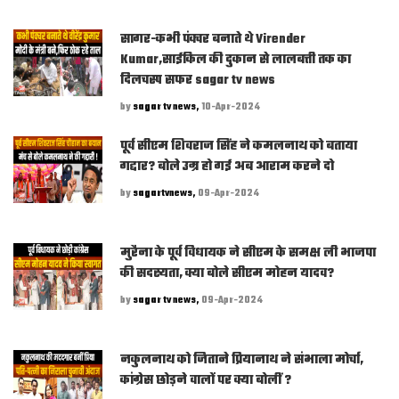
सागर-कभी पंक्चर बनाते थे Virender
Kumar,साईकिल की दुकान से लालबत्ती तक का
दिलचस्प सफर sagar tv news
by
sagar tv news,
10-Apr-2024
पूर्व सीएम शिवराज सिंह ने कमलनाथ को बताया
गद्दार? बोले उम्र हो गई अब आराम करने दो
by
sagartvnews,
09-Apr-2024
मुरैना के पूर्व विधायक ने सीएम के समक्ष ली भाजपा
की सदस्यता, क्या बोले सीएम मोहन यादव?
by
sagar tv news,
09-Apr-2024
नकुलनाथ को जिताने प्रियानाथ ने संभाला मोर्चा,
कांग्रेस छोड़ने वालों पर क्या बोलीं ?