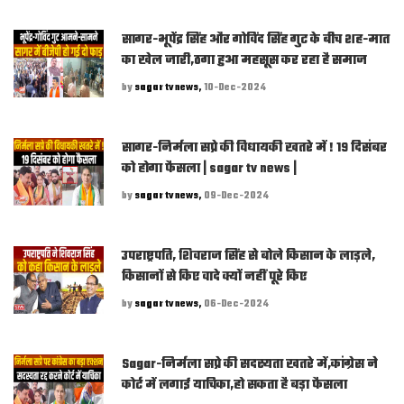
सागर-भूपेंद्र सिंह और गोविंद सिंह गुट के बीच शह-मात
का खेल जारी,ठगा हुआ महसूस कर रहा है समाज
by
sagar tv news,
10-Dec-2024
सागर-निर्मला सप्रे की विधायकी खतरे में ! 19 दिसंबर
को होगा फैसला | sagar tv news |
by
sagar tv news,
09-Dec-2024
उपराष्ट्रपति, शिवराज सिंह से बोले किसान के लाड़ले,
किसानों से किए वादे क्यों नहीं पूरे किए
by
sagar tv news,
06-Dec-2024
Sagar-निर्मला सप्रे की सदस्यता खतरे में,कांग्रेस ने
कोर्ट में लगाई याचिका,हो सकता है बड़ा फैसला