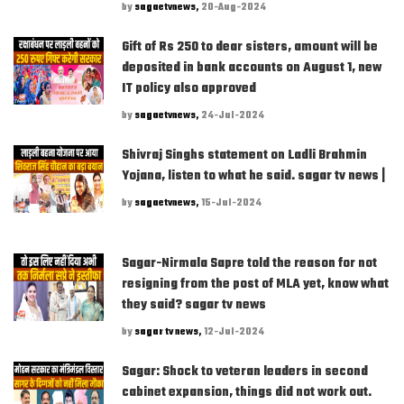
by
sagaetvnews,
20-Aug-2024
Gift of Rs 250 to dear sisters, amount will be
deposited in bank accounts on August 1, new
IT policy also approved
by
sagaetvnews,
24-Jul-2024
Shivraj Singhs statement on Ladli Brahmin
Yojana, listen to what he said. sagar tv news |
by
sagaetvnews,
15-Jul-2024
Sagar-Nirmala Sapre told the reason for not
resigning from the post of MLA yet, know what
they said? sagar tv news
by
sagar tv news,
12-Jul-2024
Sagar: Shock to veteran leaders in second
cabinet expansion, things did not work out.