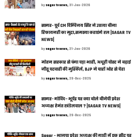
by
sagar tv news,
31-Jan-2026
सागर- पूर्व CM दिग्विजय सिंह ने उठाया बीना
रिफायनरी का मुद्दा,समस्या कराएंगे हल |SAGAR TV
NEWS|
by
sagar tv news,
21-Jan-2026
मोहन सरकार से पंगा पड़ा भारी, अधूरी पोस्ट ने बढ़ाई
जीतू पटवारी की मुश्किलें, BJP ने चारों ओर से घेरा
by
sagar tv news,
29-Dec-2025
सागर- गोविंद–भूपेंद्र पर क्या बोले बीजेपी प्रदेश
अध्यक्ष हेमंत खंडेलवाल ? |SAGAR TV NEWS|
by
sagar tv news,
29-Dec-2025
Sagar - भाजपा प्रदेश अध्यक्ष की गाड़ी में एक सीट पर