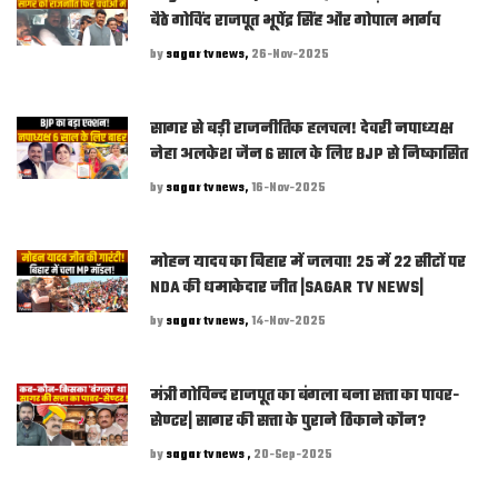
बैठे गोविंद राजपूत भूपेंद्र सिंह और गोपाल भार्गव
by
sagar tv news,
26-Nov-2025
सागर से बड़ी राजनीतिक हलचल! देवरी नपाध्यक्ष
नेहा अलकेश जैन 6 साल के लिए BJP से निष्कासित
by
sagar tv news,
16-Nov-2025
मोहन यादव का बिहार में जलवा! 25 में 22 सीटों पर
NDA की धमाकेदार जीत |SAGAR TV NEWS|
by
sagar tv news,
14-Nov-2025
मंत्री गोविन्द राजपूत का बंगला बना सत्ता का पावर-
सेण्टर| सागर की सत्ता के पुराने ठिकाने कौन?
by
sagar tv news ,
20-Sep-2025