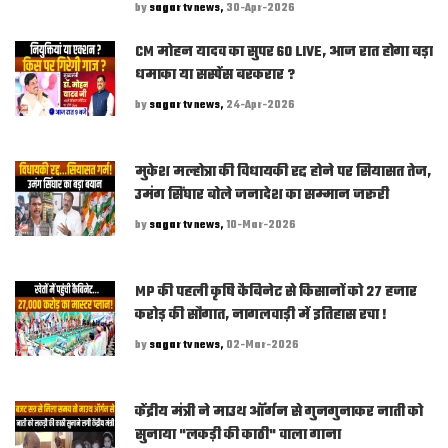
by
sagar tv news,
30-Apr-2026
CM मोहन यादव का सुपर 60 LIVE, आज रात होगा बड़ा
धमाका या सस्पेंस बरकरार ?
by
sagar tv news,
24-Apr-2026
मुकेश मल्होत्रा की विधायकी रद्द होने पर सियासत तेज,
उमंग सिंघार बोले जनादेश का सम्मान जरूरी
by
sagar tv news,
10-Mar-2026
MP की पहली कृषि कैबिनेट से किसानों को 27 हजार
करोड़ की सौगात, नागलवाड़ी में इतिहास रचा !
by
sagar tv news,
02-Mar-2026
केंद्रीय मंत्री ने माउथ ऑर्गन से गुनगुनाकर नाती को
सुनाया "लकड़ी की काठी" वाला गाना