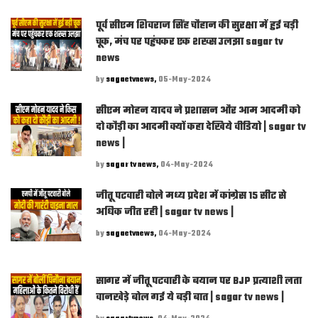
पूर्व सीएम शिवराज सिंह चौहान की सुरक्षा में हुई बड़ी
चूक, मंच पर पहुंचकर एक शख्स उलझा sagar tv
news
by
sagaetvnews,
05-May-2024
सीएम मोहन यादव ने प्रशासन और आम आदमी को
दो कौड़ी का आदमी क्यों कहा देखिये वीडियो | sagar tv
news |
by
sagar tv news,
04-May-2024
जीतू पटवारी बोले मध्य प्रदेश में कांग्रेस 15 सीट से
अधिक जीत रही | sagar tv news |
by
sagaetvnews,
04-May-2024
सागर में जीतू पटवारी के बयान पर BJP प्रत्याशी लता
वानखेड़े बोल गई ये बड़ी बात | sagar tv news |