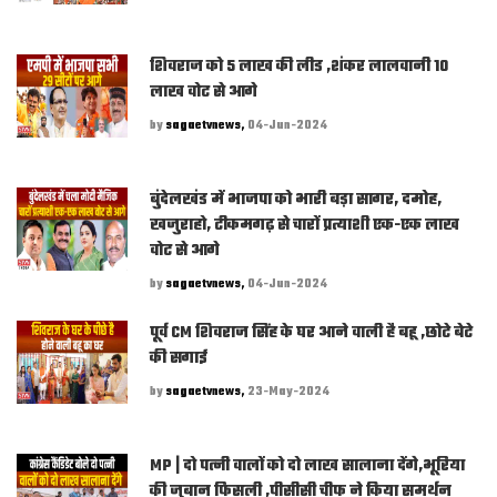
शिवराज को 5 लाख की लीड ,शंकर लालवानी 10
लाख वोट से आगे
by
sagaetvnews,
04-Jun-2024
बुंदेलखंड में भाजपा को भारी बड़ा सागर, दमोह,
खजुराहो, टीकमगढ़ से चारों प्रत्याशी एक-एक लाख
वोट से आगे
by
sagaetvnews,
04-Jun-2024
पूर्व CM शिवराज सिंह के घर आने वाली है बहू ,छोटे बेटे
की सगाई
by
sagaetvnews,
23-May-2024
MP | दो पत्नी वालों को दो लाख सालाना देंगे,भूरिया
की जुबान फिसली ,पीसीसी चीफ ने किया समर्थन