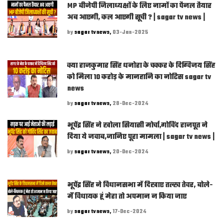
MP बीजेपी जिलाध्यक्षों के लिए नामों का पैनल तैयार
अब आएगी, कल आएगी सूची ? | sagar tv news |
by
sagar tv news,
03-Jan-2025
क्या राजकुमार सिंह धनोरा के चक्कर के दिग्विजय सिंह
को मिला 10 करोड़ के मानहानि का नोटिस sagar tv
news
by
sagar tv news,
28-Dec-2024
भूपेंद्र सिंह ने खोला सियासी मोर्चा,गोविंद राजपूत ने
दिया ये जवाब,जानिए पूरा मामला | sagar tv news |
by
sagar tv news,
20-Dec-2024
भूपेंद्र सिंह ने विधानसभा में दिखाए तल्ख तेवर, बोले-
मैं विधायक हूं मेरा तो अपमान न किया जाए
by
sagar tv news,
17-Dec-2024