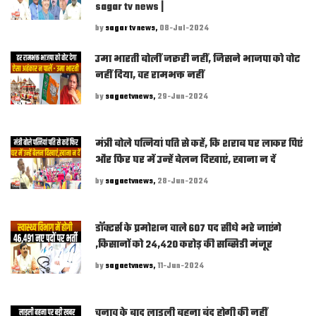
sagar tv news |
by
sagar tv news,
08-Jul-2024
उमा भारती बोलीं जरूरी नहीं, जिसने भाजपा को वोट
नहीं दिया, वह रामभक्त नहीं
by
sagaetvnews,
29-Jun-2024
मंत्री बोले पत्नियां पति से कहें, कि शराब घर लाकर पिएं
और फिर घर में उन्हें बेलन दिखाएं, खाना न दें
by
sagaetvnews,
28-Jun-2024
डॉक्टर्स के प्रमोशन वाले 607 पद सीधे भरे जाएंगे
,किसानों को 24,420 करोड़ की सब्सिडी मंजूर
by
sagaetvnews,
11-Jun-2024
चुनाव के बाद लाड़ली बहना बंद होगी की नहीं