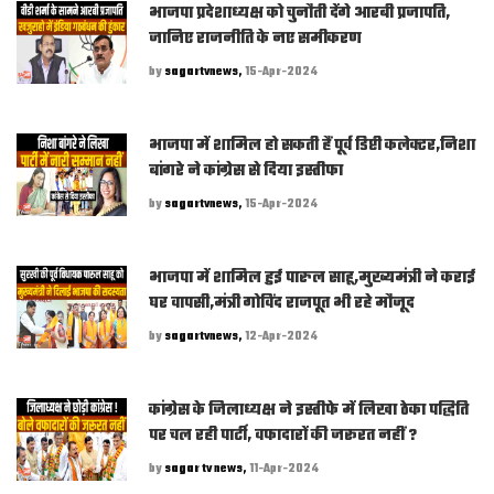
भाजपा प्रदेशाध्यक्ष को चुनौती देंगे आरबी प्रजापति,
जानिए राजनीति के नए समीकरण
by
sagartvnews,
15-Apr-2024
भाजपा में शामिल हो सकती हैं पूर्व डिप्टी कलेक्टर,निशा
बांगरे ने कांग्रेस से दिया इस्तीफा
by
sagartvnews,
15-Apr-2024
भाजपा में शामिल हुई पारुल साहू,मुख्यमंत्री ने कराई
घर वापसी,मंत्री गोविंद राजपूत भी रहे मौजूद
by
sagartvnews,
12-Apr-2024
कांग्रेस के जिलाध्यक्ष ने इस्तीफे में लिखा ठेका पद्धिति
पर चल रही पार्टी, वफादारों की जरूरत नहीं ?
by
sagar tv news,
11-Apr-2024