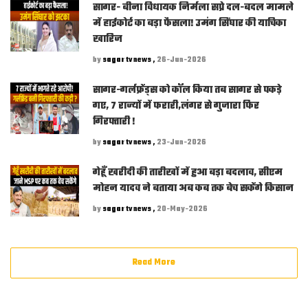
सागर- बीना विधायक निर्मला सप्रे दल-बदल मामले
में हाईकोर्ट का बड़ा फैसला! उमंग सिंघार की याचिका
खारिज
by
sagar tv news ,
26-Jun-2026
सागर-गर्लफ्रेंड्स को कॉल किया तब सागर से पकड़े
गए, 7 राज्यों में फरारी,लंगर से गुजारा फिर
गिरफ्तारी !
by
sagar tv news ,
23-Jun-2026
गेहूँ खरीदी की तारीखों में हुआ बड़ा बदलाव, सीएम
मोहन यादव ने बताया अब कब तक बेच सकेंगे किसान
by
sagar tv news ,
20-May-2026
Read More