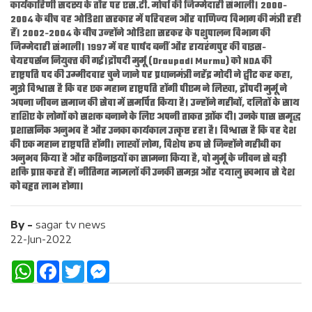
कार्यकारिणी सदस्य के तौर पर एस.टी. मोर्चा की जिम्‍मेदारी संभाली। 2000-
2004 के बीच वह ओडिशा सरकार में परिवहन और वाणिज्य विभाग की मंत्री रही
हैं। 2002-2004 के बीच उन्‍होंने ओडिशा सरकर के पशुपालन विभाग की
जिम्‍मेदारी संभाली। 1997 में वह पार्षद बनीं और रायरंगपुर की वाइस-
चेयरपर्सन न‍ियुक्‍त की गईं।द्रौपदी मुर्मू (Draupadi Murmu) को NDA की
राष्ट्रपति पद की उम्मीदवार चुने जाने पर प्रधानमंत्री नरेंद्र मोदी ने ट्वीट कर कहा,
मुझे विश्वास है कि वह एक महान राष्ट्रपति होंगी पीएम ने लिखा, द्रौपदी मुर्मू ने
अपना जीवन समाज की सेवा में समर्पित किया है। उन्‍होंने गरीबों, दलितों के साथ
हाशिए के लोगों को सशक्त बनाने के लिए अपनी ताकत झोंक दी। उनके पास समृद्ध
प्रशासनिक अनुभव है और उनका कार्यकाल उत्कृष्ट रहा है। विश्वास है कि वह देश
की एक महान राष्ट्रपति होंगी। लाखों लोग, विशेष रूप से जिन्होंने गरीबी का
अनुभव किया है और कठिनाइयों का सामना किया है, वो मुर्मू के जीवन से बड़ी
शक्ति प्राप्त करते हैं। नीतिगत मामलों की उनकी समझ और दयालु स्वभाव से देश
को बहुत लाभ होगा।
By -
sagar tv news
22-Jun-2022
W
F
T
M
h
a
w
e
a
c
i
s
t
e
t
s
s
b
t
e