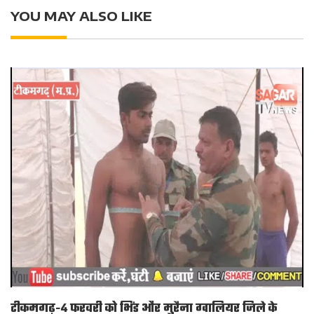
A
o
e
n
YOU MAY ALSO LIKE
p
o
r
g
p
k
e
r
टीकमगढ़-4 फरवरी को भिंड और मुरैना ग्वालियर जिले के