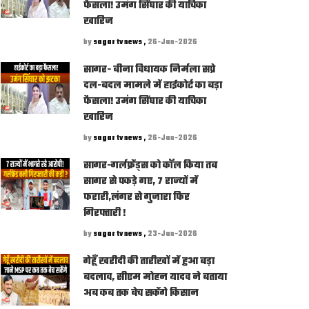
फैसला! उमंग सिंघार की याचिका
खारिज
by
sagar tv news ,
26-Jun-2026
सागर- बीना विधायक निर्मला सप्रे
दल-बदल मामले में हाईकोर्ट का बड़ा
फैसला! उमंग सिंघार की याचिका
खारिज
by
sagar tv news ,
26-Jun-2026
सागर-गर्लफ्रेंड्स को कॉल किया तब
सागर से पकड़े गए, 7 राज्यों में
फरारी,लंगर से गुजारा फिर
गिरफ्तारी !
by
sagar tv news ,
23-Jun-2026
गेहूँ खरीदी की तारीखों में हुआ बड़ा
बदलाव, सीएम मोहन यादव ने बताया
अब कब तक बेच सकेंगे किसान