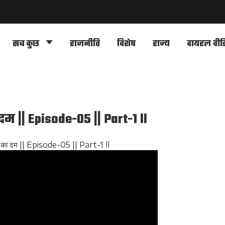
सब कुछ
राजनीति
विशेष
राज्य
वायरल वीड
म || Episode-05 || Part-1 ll
दस का दम || Episode-05 || Part-1 ll