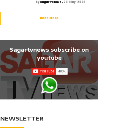
by
sagar tv news ,
20-May-2026
Read More
Sagartvnews subscribe on
youtube
NEWSLETTER