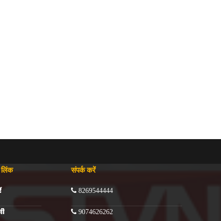
्ट लिंक
संपर्क करें
ं
8269544444
णी
9074626262