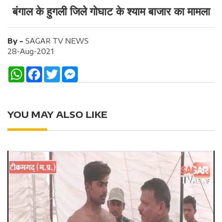
बंगाल के हुगली जिले गोघाट के श्याम बाजार का मामला
By -
SAGAR TV NEWS
28-Aug-2021
W
F
T
M
h
a
w
e
a
c
i
s
t
e
t
s
s
b
t
e
A
o
e
n
YOU MAY ALSO LIKE
p
o
r
g
p
k
e
r