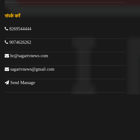
संपर्क करें
8269544444
9074626262
hr@sagartvnews.com
sagartvnews@gmail.com
Send Massage